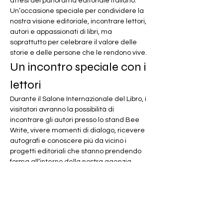
attesi del panorama editoriale italiano.
Un’occasione speciale per condividere la 
nostra visione editoriale, incontrare lettori, 
autori e appassionati di libri, ma 
soprattutto per celebrare il valore delle 
storie e delle persone che le rendono vive.
Un incontro speciale con i 
lettori
Durante il Salone Internazionale del Libro, i 
visitatori avranno la possibilità di 
incontrare gli autori presso lo stand Bee 
Write, vivere momenti di dialogo, ricevere 
autografi e conoscere più da vicino i 
progetti editoriali che stanno prendendo 
forma all’interno della nostra agenzia.
Per Bee Write, essere presenti a Torino 
significa continuare a costruire uno spazio 
culturale fatto di idee, talento e relazioni 
autentiche. Crediamo nella forza delle 
parole, nella capacità dei libri di creare 