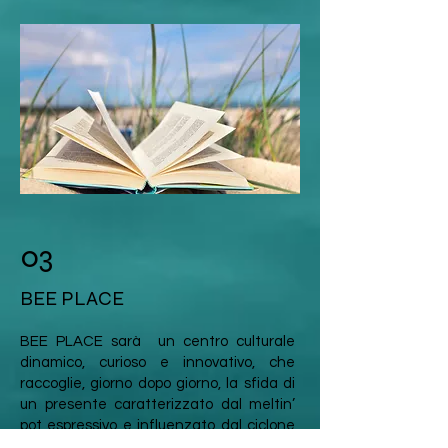
03
BEE PLACE
BEE PLACE sarà un centro culturale
dinamico, curioso e innovativo, che
raccoglie, giorno dopo giorno, la sfida di
un presente caratterizzato dal meltin’
pot espressivo e influenzato dal ciclone
di racconti, segnali ed emozioni della