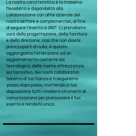
La nostra caratteristica è la massima
flessibilità e disponibilità alla
collaborazione con altre aziende del
nostro settore e complementari, al fine
di seguire l’evento a 360°. Ci prendiamo
cura della progettazione, della fornitura
e della direzione, così che non dovrai
preoccuparti di nulla. A questo
aggiungiamo l’attenzione ad un
aggiornamento costante sia
tecnologico, delle nostre attrezzature,
sia formativo, dei nostri collaboratori.
Saremo al tuo fianco e ti seguiremo
passo dopo passo, mettendo a tua
disposizione tutti i moderni strumenti di
comunicazione per promuovere il tuo
evento e renderlo unico.